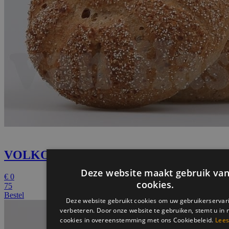
VOLKORENBOL
€
0
75
Bestel