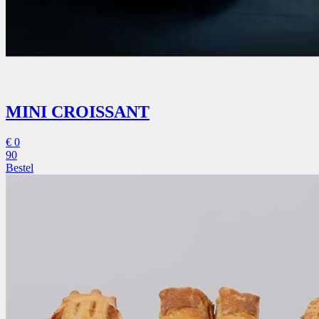
MINI CROISSANT
€
0
90
Bestel