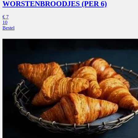
WORSTENBROODJES (PER 6)
€
7
10
Bestel