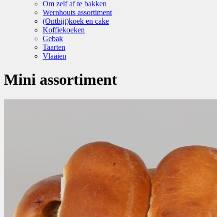
Om zelf af te bakken
Wernhouts assortiment
(Ontbijt)koek en cake
Koffiekoeken
Gebak
Taarten
Vlaaien
Mini assortiment