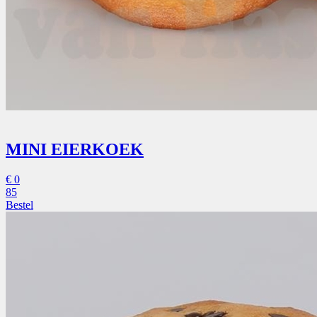
MINI EIERKOEK
€
0
85
Bestel