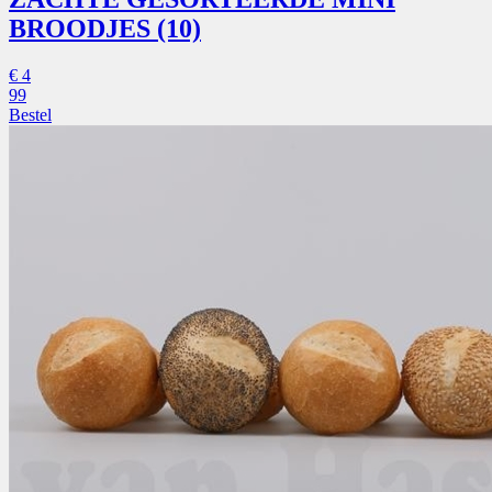
BROODJES (10)
€
4
99
Bestel