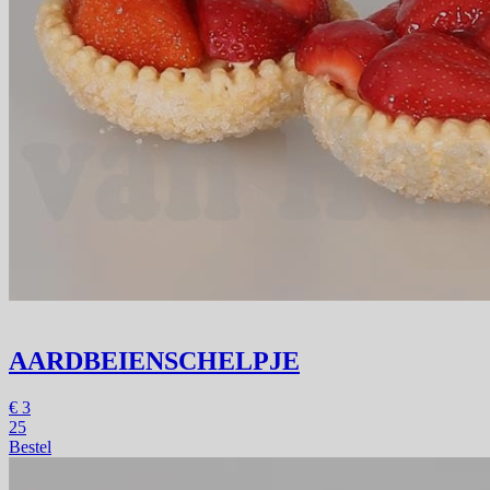
AARDBEIENSCHELPJE
€
3
25
Bestel