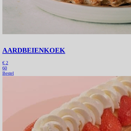
AARDBEIENKOEK
€
2
60
Bestel