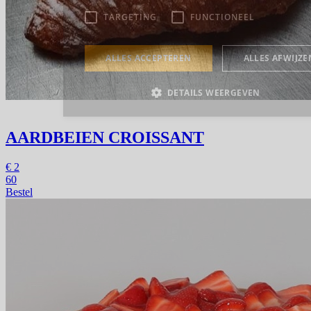
AARDBEIEN CROISSANT
€
2
60
Bestel