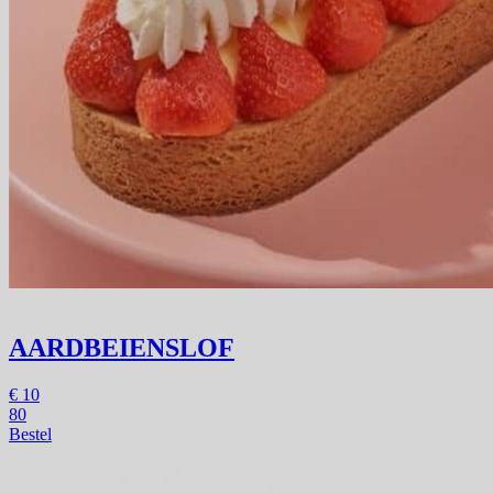
AARDBEIENSLOF
€
10
80
Bestel