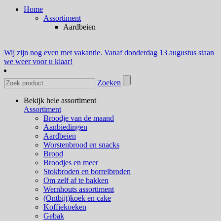
Home
Assortiment
Aardbeien
Wij zijn nog even met vakantie. Vanaf donderdag 13 augustus staan
we weer voor u klaar!
Zoeken
Bekijk hele assortiment
Assortiment
Broodje van de maand
Aanbiedingen
Aardbeien
Worstenbrood en snacks
Brood
Broodjes en meer
Stokbroden en borrelbroden
Om zelf af te bakken
Wernhouts assortiment
(Ontbijt)koek en cake
Koffiekoeken
Gebak