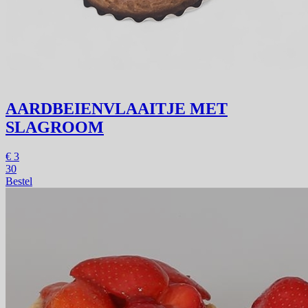
AARDBEIENVLAAITJE MET
SLAGROOM
€
3
30
Bestel