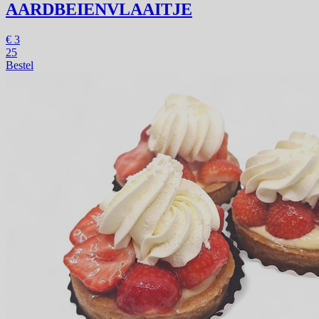
AARDBEIENVLAAITJE
€
3
25
Bestel