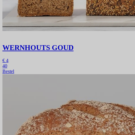
WERNHOUTS GOUD
€
4
40
Bestel