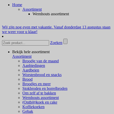
Home
Assortiment
Wernhouts assortiment
Wij zijn nog even met vakantie. Vanaf donderdag 13 augustus staan
we weer voor u klaar!
Zoeken
Bekijk hele assortiment
Assortiment
Broodje van de maand
Aanbiedingen
Aardbeien
Worstenbrood en snacks
Brood
Broodjes en meer
Stokbroden en borrelbroden
Om zelf af te bakken
Wernhouts assortiment
(Ontbijt)koek en cake
Koffiekoeken
Gebak