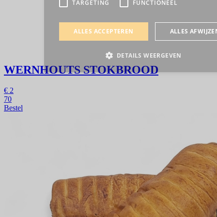
WERNHOUTS STOKBROOD
€
2
70
Bestel