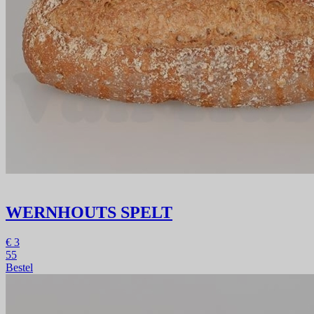
WERNHOUTS SPELT
€
3
55
Bestel