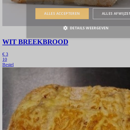
WIT BREEKBROOD
€
3
10
Bestel