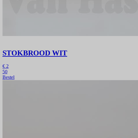
STOKBROOD WIT
€
2
50
Bestel