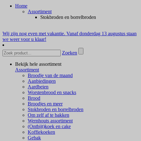
Home
Assortiment
Stokbroden en borrelbroden
Wij zijn nog even met vakantie. Vanaf donderdag 13 augustus staan
we weer voor u klaar!
Zoeken
Bekijk hele assortiment
Assortiment
Broodje van de maand
Aanbiedingen
Aardbeien
Worstenbrood en snacks
Brood
Broodjes en meer
Stokbroden en borrelbroden
Om zelf af te bakken
Wernhouts assortiment
(Ontbijt)koek en cake
Koffiekoeken
Gebak