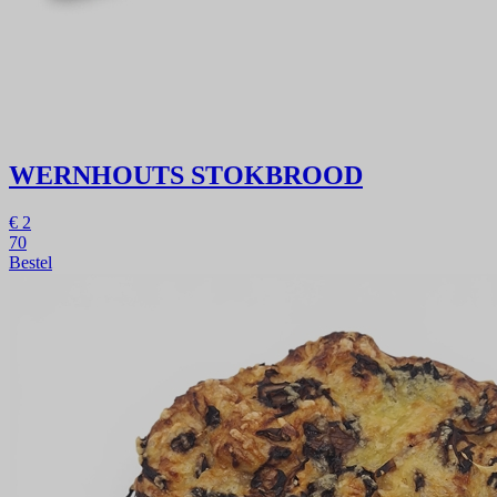
WERNHOUTS STOKBROOD
€
2
70
Bestel