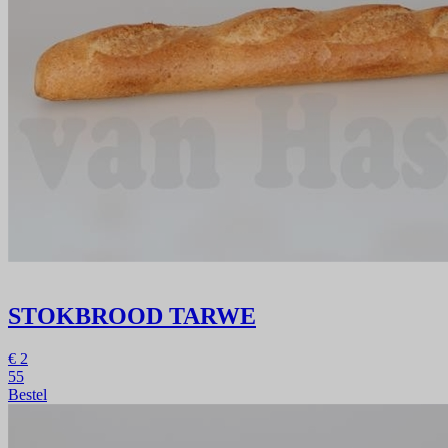
STOKBROOD TARWE
€
2
55
Bestel