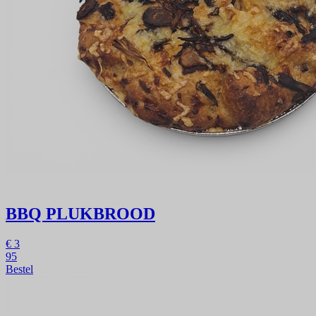
BBQ PLUKBROOD
€
3
95
Bestel