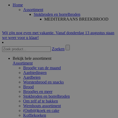
Home
Assortiment
Stokbroden en borrelbroden
MEDITERRAANS BREEKBROOD
Wij zijn nog even met vakantie. Vanaf donderdag 13 augustus staan
we weer voor u klaar!
Zoeken
Bekijk hele assortiment
Assortiment
Broodje van de maand
Aanbiedingen
Aardbeien
Worstenbrood en snacks
Brood
Broodjes en meer
Stokbroden en borrelbroden
Om zelf af te bakken
Wernhouts assortiment
(Ontbijt)koek en cake
Koffiekoeken