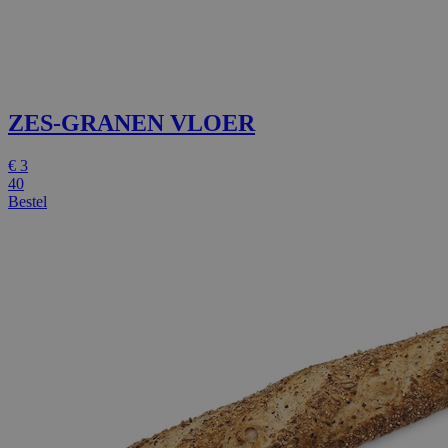
ZES-GRANEN VLOER
€
3
40
Bestel