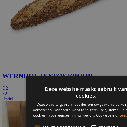
WERNHOUTS STOKBROOD
€
2
70
Bestel