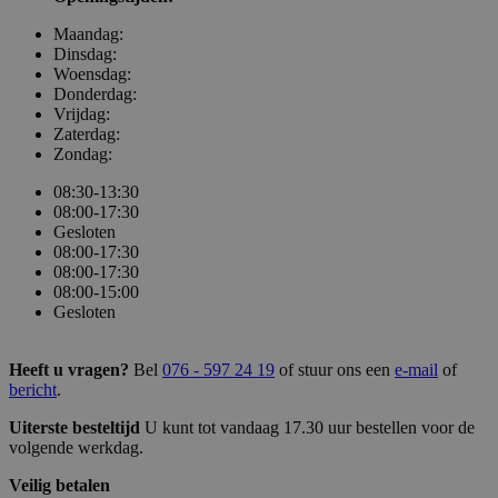
website mogelijk, zoals gebruikersaanmelding en accountbehee
website kan niet goed worden gebruikt zonder de strikt noodza
Maandag:
cookies.
Dinsdag:
Woensdag:
Naam
Aanbieder / Domein
Vervalda
Donderdag:
Vrijdag:
ASP.NET_SessionId
Sessie
Microsoft Corporation
www.bakkerijvanhassel.nl
Zaterdag:
Zondag:
08:30-13:30
08:00-17:30
Gesloten
08:00-17:30
08:00-17:30
08:00-15:00
Gesloten
Heeft u vragen?
Bel
076 - 597 24 19
of stuur ons een
e-mail
of
bericht
.
Uiterste besteltijd
U kunt tot vandaag 17.30 uur bestellen voor de
volgende werkdag.
Veilig betalen