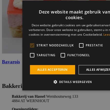
Deze website maakt gebruik va
cookies.
Deze website gebruikt cookies om uw gebruikerservar
verbeteren. Door onze website te gebruiken, stemt u in 
cookies in overeenstemming met ons Cookiebeleid.
Lees
STRIKT NOODZAKELIJK
PRESTATIE
TARGETING
FUNCTIONEEL
Bavarois
ALLES ACCEPTEREN
ALLES AFWIJZE
DETAILS WEERGEVEN
Bakkerij van Hassel
Bakkerij van Hassel
Wernhoutseweg 133
Strikt noodzakelijk
Prestatie
Targeting
Functi
4884 AT WERNHOUT
Openingstijden:
Strikt noodzakelijke cookies maken de kernfunctionaliteiten v