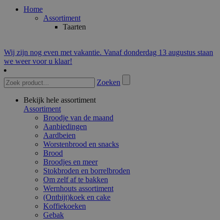
Home
Assortiment
Taarten
Wij zijn nog even met vakantie. Vanaf donderdag 13 augustus staan
we weer voor u klaar!
Zoeken
Bekijk hele assortiment
Assortiment
Broodje van de maand
Aanbiedingen
Aardbeien
Worstenbrood en snacks
Brood
Broodjes en meer
Stokbroden en borrelbroden
Om zelf af te bakken
Wernhouts assortiment
(Ontbijt)koek en cake
Koffiekoeken
Gebak