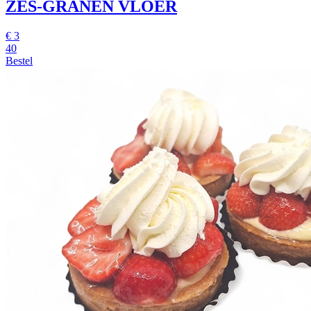
ZES-GRANEN VLOER
€
3
40
Bestel