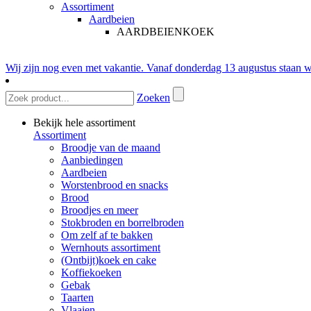
Assortiment
Aardbeien
AARDBEIENKOEK
Wij zijn nog even met vakantie. Vanaf donderdag 13 augustus staan w
Zoeken
Bekijk hele assortiment
Assortiment
Broodje van de maand
Aanbiedingen
Aardbeien
Worstenbrood en snacks
Brood
Broodjes en meer
Stokbroden en borrelbroden
Om zelf af te bakken
Wernhouts assortiment
(Ontbijt)koek en cake
Koffiekoeken
Gebak
Taarten
Vlaaien