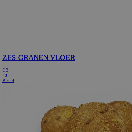
ZES-GRANEN VLOER
€
3
40
Bestel