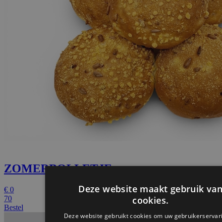
ZOMERBOLLETJE
€
0
70
Bestel