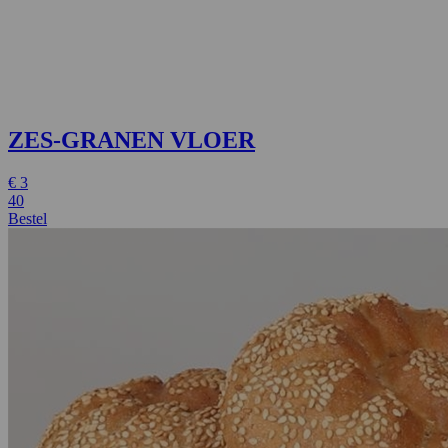
ZES-GRANEN VLOER
€
3
40
Bestel