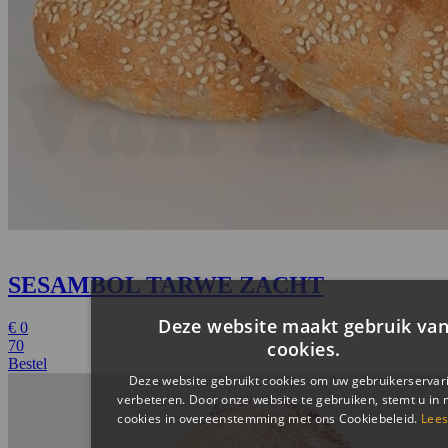
SESAMBOL TARWE ZACHT
€
0
70
Bestel