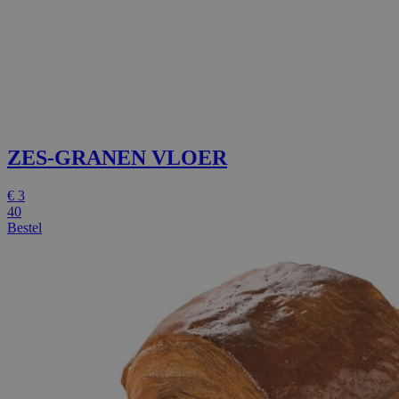
ZES-GRANEN VLOER
€
3
40
Bestel