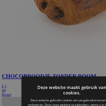
CHOCOBROODJE ZONDER ROOM
€
1
90
Bestel