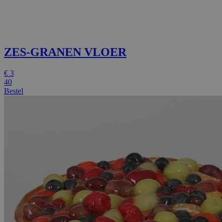
ZES-GRANEN VLOER
€
3
40
Bestel