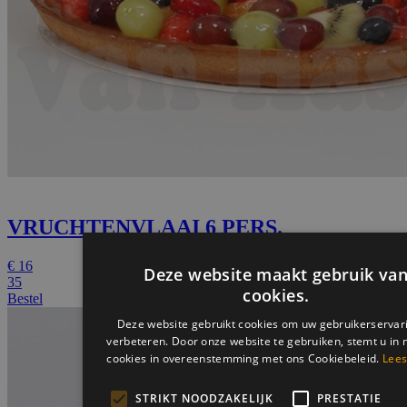
VRUCHTENVLAAI 6 PERS.
€
16
35
Bestel