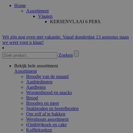
Home
Assortiment
Vlaaien
KERSENVLAAI 6 PERS.
Wij zijn nog even met vakantie. Vanaf donderdag 13 augustus staan
we weer voor u klaar!
Zoeken
Bekijk hele assortiment
Assortiment
Broodje van de maand
Aanbiedingen
Aardbeien
Worstenbrood en snacks
Brood
Broodjes en meer
Stokbroden en borrelbroden
Om zelf af te bakken
Wernhouts assortiment
(Ontbijt)koek en cake
Koffiekoeken