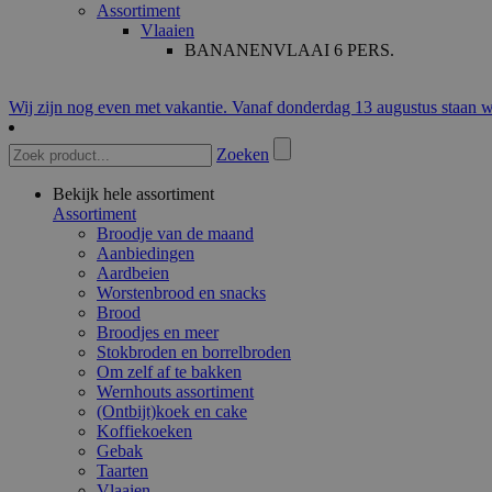
Assortiment
Vlaaien
BANANENVLAAI 6 PERS.
Wij zijn nog even met vakantie. Vanaf donderdag 13 augustus staan w
Zoeken
Bekijk hele assortiment
Assortiment
Broodje van de maand
Aanbiedingen
Aardbeien
Worstenbrood en snacks
Brood
Broodjes en meer
Stokbroden en borrelbroden
Om zelf af te bakken
Wernhouts assortiment
(Ontbijt)koek en cake
Koffiekoeken
Gebak
Taarten
Vlaaien