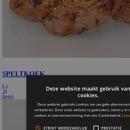
SPELTKOEK
€
1
20
Bestel