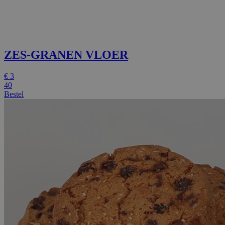
ZES-GRANEN VLOER
€
3
40
Bestel