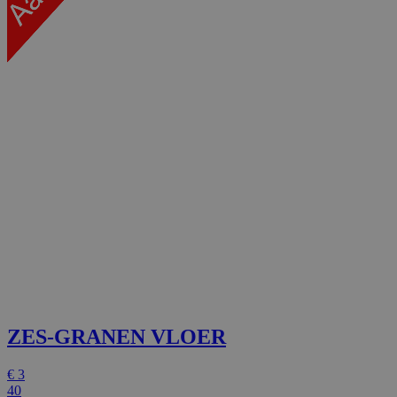
ZES-GRANEN VLOER
€
3
40