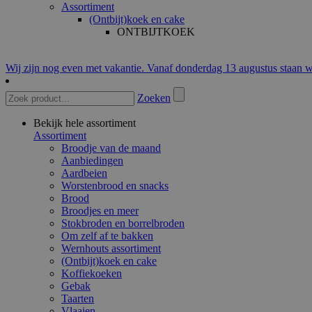
Assortiment
(Ontbijt)koek en cake
ONTBIJTKOEK
Wij zijn nog even met vakantie. Vanaf donderdag 13 augustus staan w
Zoeken
Bekijk hele assortiment
Assortiment
Broodje van de maand
Aanbiedingen
Aardbeien
Worstenbrood en snacks
Brood
Broodjes en meer
Stokbroden en borrelbroden
Om zelf af te bakken
Wernhouts assortiment
(Ontbijt)koek en cake
Koffiekoeken
Gebak
Taarten
Vlaaien