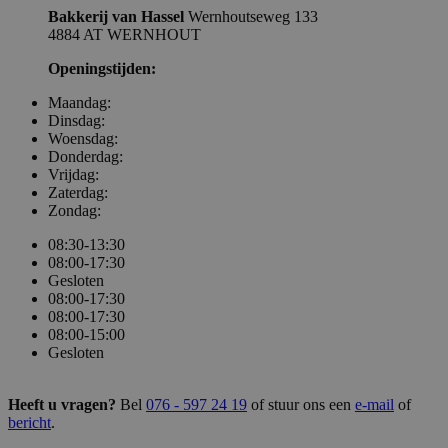
Targeting
Functioneel
Bakkerij van Hassel
Wernhoutseweg 133
4884 AT WERNHOUT
Strikt noodzakelijke cookies maken de
Openingstijden:
kernfunctionaliteiten van de website mogelijk,
zoals gebruikersaanmelding en accountbeheer.
De website kan niet goed worden gebruikt
Maandag:
zonder de strikt noodzakelijke cookies.
Dinsdag:
Woensdag:
Naam
Aanbieder / Domein
Vervaldatum
Donderdag:
Vrijdag:
ASP.NET_SessionId
Sessie
Microsoft Corporation
www.bakkerijvanhassel.nl
Zaterdag:
Zondag:
08:30-13:30
08:00-17:30
Gesloten
08:00-17:30
08:00-17:30
08:00-15:00
Gesloten
Heeft u vragen?
Bel
076 - 597 24 19
of stuur ons een
e-mail
of
bericht
.