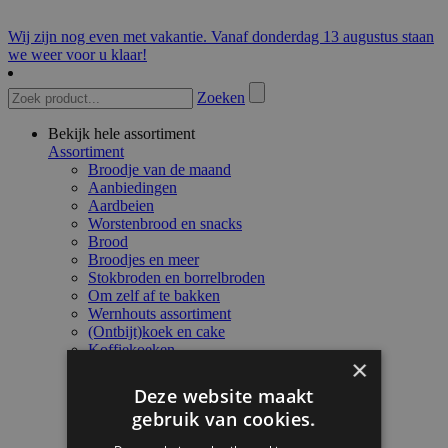
Wij zijn nog even met vakantie. Vanaf donderdag 13 augustus staan
we weer voor u klaar!
Zoeken
Bekijk hele assortiment
Assortiment
Broodje van de maand
Aanbiedingen
Aardbeien
Worstenbrood en snacks
Brood
Broodjes en meer
Stokbroden en borrelbroden
Om zelf af te bakken
Wernhouts assortiment
(Ontbijt)koek en cake
Koffiekoeken
×
Gebak
Taarten
Deze website maakt
Vlaaien
gebruik van cookies.