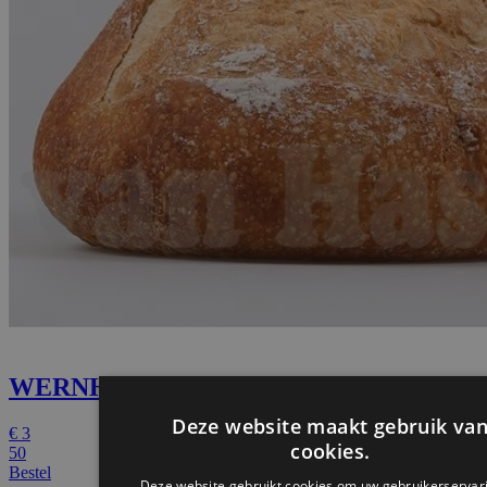
WERNHOUTS DESEM WIT
€
3
50
Bestel