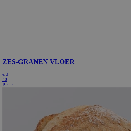
ZES-GRANEN VLOER
€
3
40
Bestel