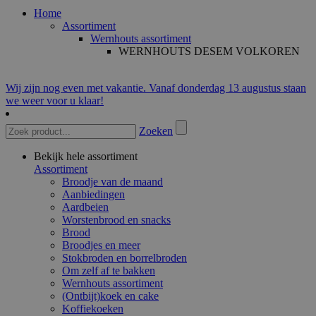
Home
Assortiment
Wernhouts assortiment
WERNHOUTS DESEM VOLKOREN
Wij zijn nog even met vakantie. Vanaf donderdag 13 augustus staan
we weer voor u klaar!
Zoeken
Bekijk hele assortiment
Assortiment
Broodje van de maand
Aanbiedingen
Aardbeien
Worstenbrood en snacks
Brood
Broodjes en meer
Stokbroden en borrelbroden
Om zelf af te bakken
Wernhouts assortiment
(Ontbijt)koek en cake
Koffiekoeken