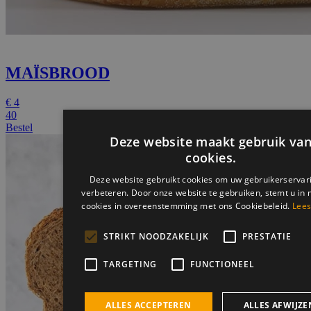
MAÏSBROOD
€
4
40
Bestel