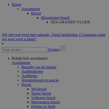
Home
Assortiment
Brood
Meergranen brood
ZES-GRANEN VLOER
Wij zijn nog even met vakantie. Vanaf donderdag 13 augustus staan
we weer voor u klaar!
Zoeken
Bekijk hele assortiment
Assortiment
Broodje van de maand
Aanbiedingen
Aardbeien
Worstenbrood en snacks
Brood
Wit brood
Tarwe brood
Volkoren brood
Meergranen brood
Desem en Spelt