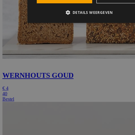
WERNHOUTS GOUD
€
4
40
Bestel